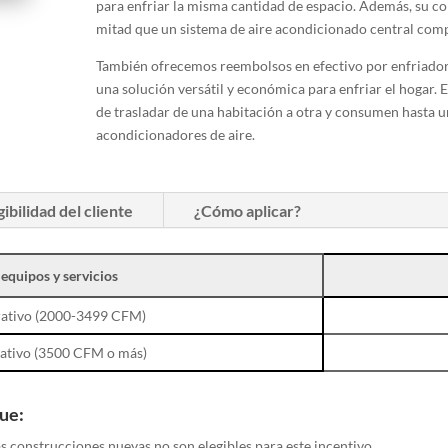
para enfriar la misma cantidad de espacio. Además, su 
mitad que un sistema de aire acondicionado central com
También ofrecemos reembolsos en efectivo por enfriador
una solución versátil y económica para enfriar el hogar. E
de trasladar de una habitación a otra y consumen hasta u
acondicionadores de aire.
gibilidad del cliente
¿Cómo aplicar?
equipos y servicios
rativo (2000-3499 CFM)
rativo (3500 CFM o más)
que:
as construcciones nuevas no son elegibles para este incentivo.