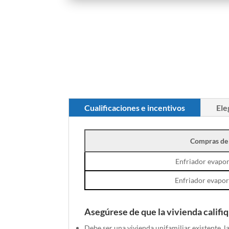
Cualificaciones e incentivos
Ele
Compras de 
Enfriador evapo
Enfriador evapo
Asegúrese de que la vivienda califi
Debe ser una vivienda unifamiliar existente, l