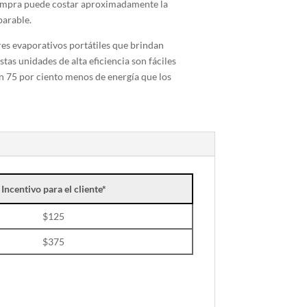
compra puede costar aproximadamente la
parable.
es evaporativos portátiles que brindan
stas unidades de alta eficiencia son fáciles
n 75 por ciento menos de energía que los
Incentivo para el cliente*
$125
$375