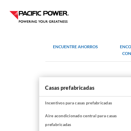
Skip
Skip
to
to
Content
navigation
ENCUENTRE AHORROS
ENCO
CON
Casas prefabricadas
Incentivos para casas prefabricadas
Aire acondicionado central para casas
prefabricadas