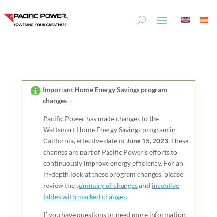
Skip
Skip
to
to
Content
navigation
Important Home Energy Savings program
changes –
Pacific Power has made changes to the
Wattsmart Home Energy Savings program in
California, effective date of
June 15, 2023
. These
changes are part of Pacific Power’s efforts to
continuously improve energy efficiency.
For an
in-depth look at these program changes, please
review
the
s
ummary of changes
and
incentive
tables with marked changes
.
If you have questions or need more information,